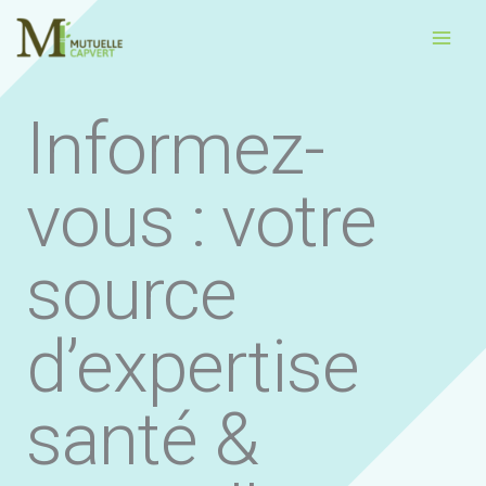
Aller
Main
au
Men
contenu
Informez-
vous : votre
source
d’expertise
santé &