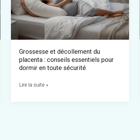
du
placenta
:
conseils
essentiels
Grossesse et décollement du
pour
placenta : conseils essentiels pour
dormir
dormir en toute sécurité
en
toute
Lire la suite »
sécurité