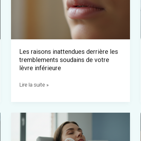
derrière
les
tremblements
soudains
de
Les raisons inattendues derrière les
votre
tremblements soudains de votre
lèvre
lèvre inférieure
inférieure
Lire la suite »
Fatigue
post-
extraction