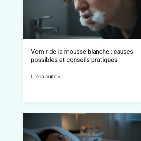
mousse
blanche
:
causes
possibles
Vomir de la mousse blanche : causes
et
possibles et conseils pratiques
conseils
pratiques
Lire la suite »
Comprendre
l’origine
de