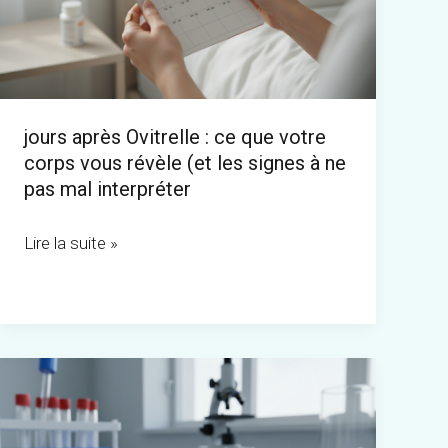
ce
que
votre
corps
jours après Ovitrelle : ce que votre
vous
corps vous révèle (et les signes à ne
révèle
pas mal interpréter
(et
les
Lire la suite »
signes
à
ne
pas
Grossesse
mal
à
interpréter
terme