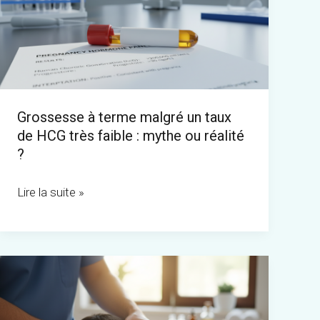
malgré
un
taux
de
HCG
Grossesse à terme malgré un taux
très
de HCG très faible : mythe ou réalité
faible
?
:
mythe
Lire la suite »
ou
réalité
?
Massage
des
cervicales