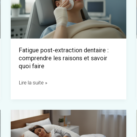
dentaire
:
comprendre
les
raisons
Fatigue post-extraction dentaire :
et
comprendre les raisons et savoir
savoir
quoi faire
quoi
faire
Lire la suite »
Grossesse
et
décollement