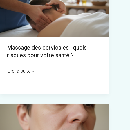
:
quels
risques
pour
votre
Massage des cervicales : quels
santé
risques pour votre santé ?
?
Lire la suite »
Douleur
persistante
deux