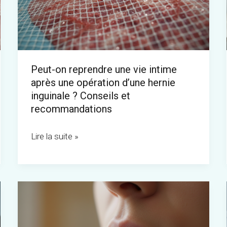
vie
intime
après
une
Peut-on reprendre une vie intime
opération
après une opération d’une hernie
d’une
inguinale ? Conseils et
hernie
recommandations
inguinale
Lire la suite »
?
Conseils
et
recommandations
Les
raisons
inattendues