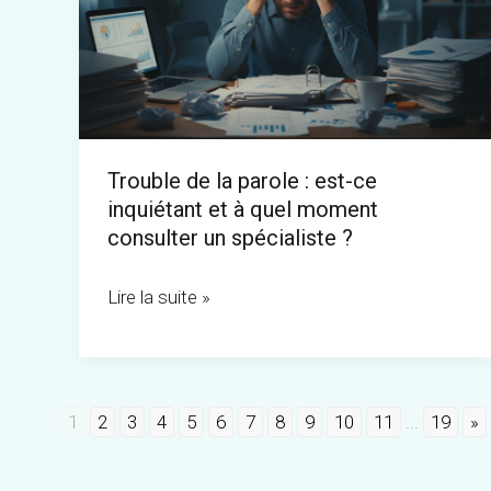
parole
:
est-
ce
inquiétant
Trouble de la parole : est-ce
et
inquiétant et à quel moment
à
consulter un spécialiste ?
quel
moment
Lire la suite »
consulter
un
spécialiste
1
2
3
4
5
6
7
8
9
10
11
...
19
»
?