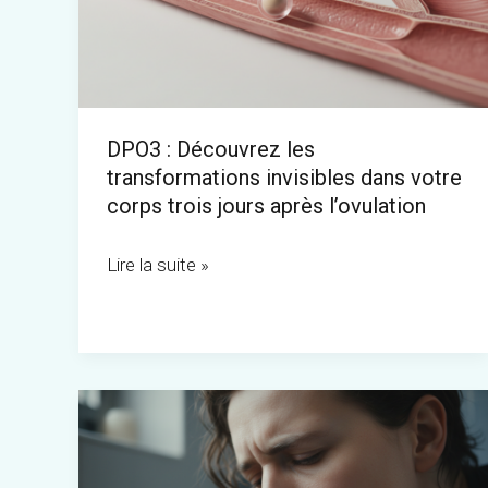
transformations
invisibles
dans
votre
DPO3 : Découvrez les
corps
transformations invisibles dans votre
trois
corps trois jours après l’ovulation
jours
après
Lire la suite »
l’ovulation
Vomir
de
la