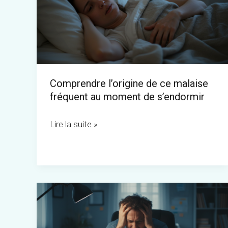
ce
malaise
fréquent
au
moment
Comprendre l’origine de ce malaise
de
fréquent au moment de s’endormir
s’endormir
Lire la suite »
Trouble
de
la