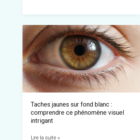
compétentes
Taches
jaunes
sur
fond
blanc
:
comprendre
ce
Taches jaunes sur fond blanc :
phénomène
comprendre ce phénomène visuel
visuel
intrigant
intrigant
Lire la suite »