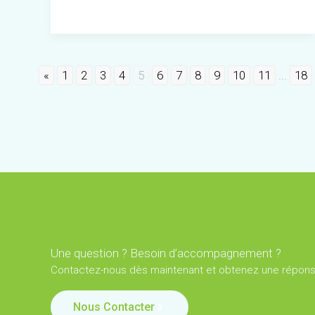
savoir
sur
la
«
1
2
3
4
5
6
7
8
9
10
11
...
18
crise
génitale
Une question ? Besoin d’accompagnement ?
Contactez-nous dès maintenant et obtenez une réponse
Nous Contacter