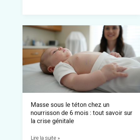
Masse
sous
le
téton
chez
un
nourrisson
de
Masse sous le téton chez un
6
nourrisson de 6 mois : tout savoir sur
mois
la crise génitale
:
tout
Lire la suite »