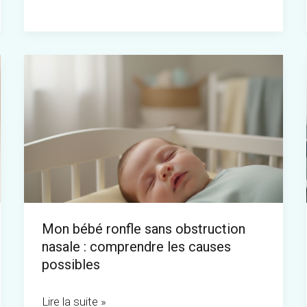
les
fluctuations
hormonales
Mon
bébé
ronfle
sans
obstruction
nasale
:
comprendre
Mon bébé ronfle sans obstruction
les
nasale : comprendre les causes
causes
possibles
possibles
Lire la suite »