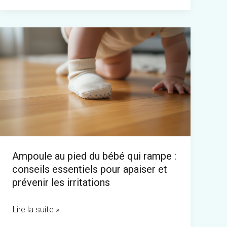
et
les
Ampoule
implications
au
pour
pied
la
du
grossesse
bébé
qui
rampe
:
Ampoule au pied du bébé qui rampe :
conseils
conseils essentiels pour apaiser et
essentiels
prévenir les irritations
pour
apaiser
Lire la suite »
et