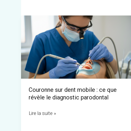
Couronne
sur
dent
mobile
:
ce
que
révèle
Couronne sur dent mobile : ce que
le
révèle le diagnostic parodontal
diagnostic
parodontal
Lire la suite »