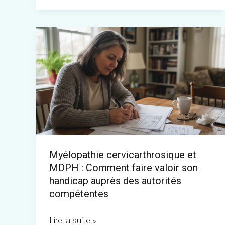
Myélopathie
cervicarthrosique
et
MDPH
:
Comment
faire
valoir
Myélopathie cervicarthrosique et
son
MDPH : Comment faire valoir son
handicap
handicap auprès des autorités
auprès
compétentes
des
Lire la suite »
autorités