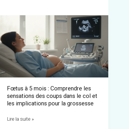
Fœtus
à
5
mois
:
Comprendre
les
sensations
Fœtus à 5 mois : Comprendre les
des
sensations des coups dans le col et
coups
les implications pour la grossesse
dans
le
Lire la suite »
col