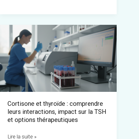
prévenir
les
irritations
Cortisone
et
thyroïde
:
comprendre
leurs
interactions,
impact
Cortisone et thyroïde : comprendre
sur
leurs interactions, impact sur la TSH
la
et options thérapeutiques
TSH
et
Lire la suite »