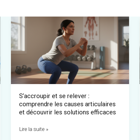
S’accroupir
et
se
relever
:
comprendre
les
causes
S’accroupir et se relever :
articulaires
comprendre les causes articulaires
et
et découvrir les solutions efficaces
découvrir
les
Lire la suite »
solutions