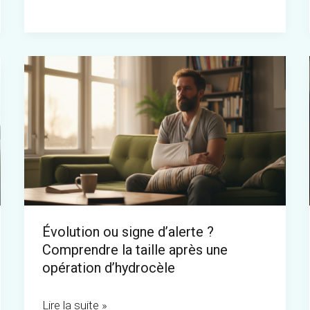
Évolution
ou
signe
d’alerte
?
Comprendre
la
taille
Évolution ou signe d’alerte ?
après
Comprendre la taille après une
une
opération d’hydrocèle
opération
d’hydrocèle
Lire la suite »