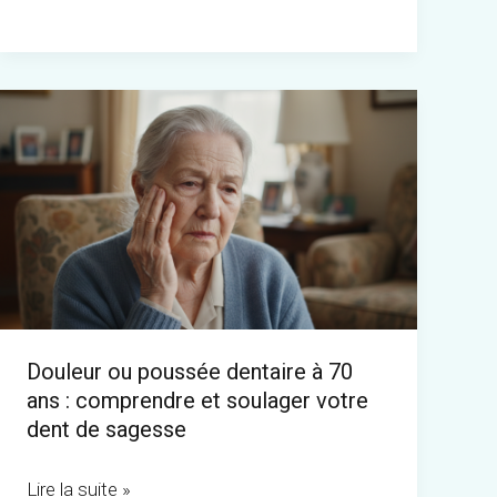
options
thérapeutiques
Douleur
ou
poussée
dentaire
à
70
ans
:
Douleur ou poussée dentaire à 70
comprendre
ans : comprendre et soulager votre
et
dent de sagesse
soulager
votre
Lire la suite »