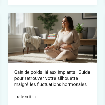
efficaces
Gain
de
poids
lié
aux
implants
:
Guide
Gain de poids lié aux implants : Guide
pour
pour retrouver votre silhouette
retrouver
malgré les fluctuations hormonales
votre
silhouette
Lire la suite »
malgré