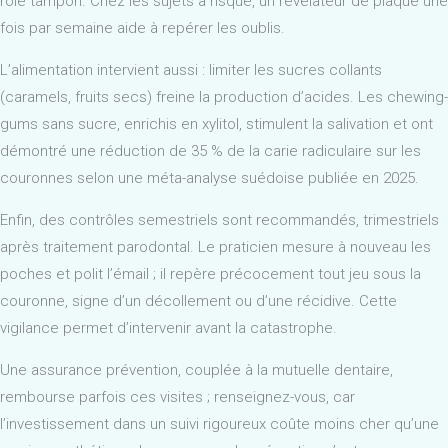
rôle tampon. Chez les sujets à risque, un révélateur de plaque une
fois par semaine aide à repérer les oublis.
L’alimentation intervient aussi : limiter les sucres collants
(caramels, fruits secs) freine la production d’acides. Les chewing-
gums sans sucre, enrichis en xylitol, stimulent la salivation et ont
démontré une réduction de 35 % de la carie radiculaire sur les
couronnes selon une méta-analyse suédoise publiée en 2025.
Enfin, des contrôles semestriels sont recommandés, trimestriels
après traitement parodontal. Le praticien mesure à nouveau les
poches et polit l’émail ; il repère précocement tout jeu sous la
couronne, signe d’un décollement ou d’une récidive. Cette
vigilance permet d’intervenir avant la catastrophe.
Une assurance prévention, couplée à la mutuelle dentaire,
rembourse parfois ces visites ; renseignez-vous, car
l’investissement dans un suivi rigoureux coûte moins cher qu’une