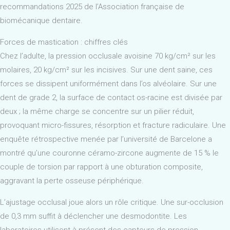
recommandations 2025 de l’Association française de
biomécanique dentaire.
Forces de mastication : chiffres clés
Chez l’adulte, la pression occlusale avoisine 70 kg/cm² sur les
molaires, 20 kg/cm² sur les incisives. Sur une dent saine, ces
forces se dissipent uniformément dans l’os alvéolaire. Sur une
dent de grade 2, la surface de contact os-racine est divisée par
deux ; la même charge se concentre sur un pilier réduit,
provoquant micro-fissures, résorption et fracture radiculaire. Une
enquête rétrospective menée par l’université de Barcelone a
montré qu’une couronne céramo-zircone augmente de 15 % le
couple de torsion par rapport à une obturation composite,
aggravant la perte osseuse périphérique.
L’ajustage occlusal joue alors un rôle critique. Une sur-occlusion
de 0,3 mm suffit à déclencher une desmodontite. Les
laboratoires utilisent à présent des capteurs de pression