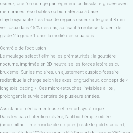
osseux, que l’on corrige par régénération tissulaire guidée avec
membranes résorbables ou biomatériaux à base
d’hydroxyapatite. Les taux de regains osseux atteignent 3 mm
verticaux dans 45 % des cas, suffisant à reclasser la dent de
grade 2 à grade 1 dans la moitié des situations.
Contrôle de l’occlusion
Le meulage sélectif élimine les prématurités ; la gouttière
nocturne, imprimée en 3D, neutralise les forces latérales du
bruxisme. Sur les molaires, un ajustement cuspido-fossaire
redistribue la charge selon les axes longitudinaux, concept de «
long axis loading ». Ces micro-retouches, invisibles à l’œil,
prolongent la survie dentaire de plusieurs années.
Assistance médicamenteuse et renfort systémique
Dans les cas d’infection sévère, l’antibiothérapie ciblée
(amoxicilline + métronidazole dix jours) reste le gold standard,
mais les études 2026 explorent déjà l’apport du laser Er:YAG pour