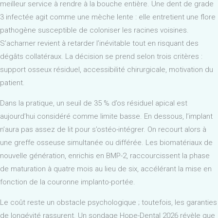
meilleur service à rendre à la bouche entière. Une dent de grade
3 infectée agit comme une mèche lente : elle entretient une flore
pathogène susceptible de coloniser les racines voisines.
S’acharner revient à retarder l’inévitable tout en risquant des
dégâts collatéraux. La décision se prend selon trois critères :
support osseux résiduel, accessibilité chirurgicale, motivation du
patient.
Dans la pratique, un seuil de 35 % d’os résiduel apical est
aujourd’hui considéré comme limite basse. En dessous, l’implant
n’aura pas assez de lit pour s’ostéo-intégrer. On recourt alors à
une greffe osseuse simultanée ou différée. Les biomatériaux de
nouvelle génération, enrichis en BMP-2, raccourcissent la phase
de maturation à quatre mois au lieu de six, accélérant la mise en
fonction de la couronne implanto-portée.
Le coût reste un obstacle psychologique ; toutefois, les garanties
de longévité rassurent. Un sondage Hope-Dental 2026 révèle que