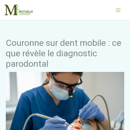
Aller
Main
au
Men
contenu
Couronne sur dent mobile : ce
que révèle le diagnostic
parodontal