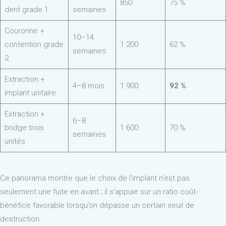
850
75 %
dent grade 1
semaines
Couronne +
10–14
contention grade
1 200
62 %
semaines
2
Extraction +
4–8 mois
1 900
92 %
implant unitaire
Extraction +
6–8
bridge trois
1 600
70 %
semaines
unités
Ce panorama montre que le choix de l’implant n’est pas
seulement une fuite en avant ; il s’appuie sur un ratio coût-
bénéfice favorable lorsqu’on dépasse un certain seuil de
destruction.