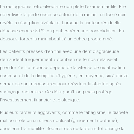
La radiographie rétro-alvéolaire complète l’examen tactile. Elle
objectivise la perte osseuse autour de la racine : un liseré noir
révèle la résorption alvéolaire. Lorsque la hauteur résiduelle
dépasse encore 50 %, on peut espérer une consolidation. En-
dessous, forcer la main aboutit à un échec programmé.
Les patients pressés d’en finir avec une dent disgracieuse
demandent fréquemment « combien de temps cela va-t-il
prendre ? ». La réponse dépend de la vitesse de cicatrisation
osseuse et de la discipline d’hygiène ; en moyenne, six à douze
semaines sont nécessaires pour réévaluer la stabilité après
surfaçage radiculaire. Ce délai paraît long mais protège
l’investissement financier et biologique.
Plusieurs facteurs aggravants, comme le tabagisme, le diabète
mal contrôlé ou un stress occlusal (grincement nocturne),
accélèrent la mobilité. Repérer ces co-facteurs tôt change la