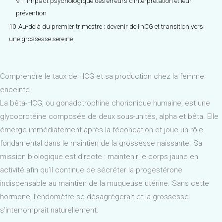
9.1
Impact psychologique des erreurs d’interprétation et leur
prévention
10
Au-delà du premier trimestre : devenir de l’hCG et transition vers
une grossesse sereine
Comprendre le taux de HCG et sa production chez la femme
enceinte
La bêta-HCG, ou gonadotrophine chorionique humaine, est une
glycoprotéine composée de deux sous-unités, alpha et bêta. Elle
émerge immédiatement après la fécondation et joue un rôle
fondamental dans le maintien de la grossesse naissante. Sa
mission biologique est directe : maintenir le corps jaune en
activité afin qu’il continue de sécréter la progestérone
indispensable au maintien de la muqueuse utérine. Sans cette
hormone, l’endomètre se désagrégerait et la grossesse
s’interromprait naturellement.