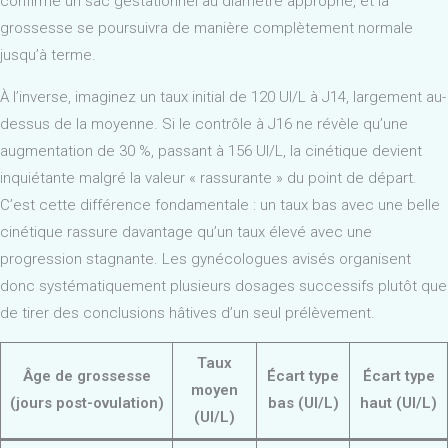
confirme un sac gestationnel au diamètre approprié, et la
grossesse se poursuivra de manière complètement normale
jusqu’à terme.
À l’inverse, imaginez un taux initial de 120 UI/L à J14, largement au-
dessus de la moyenne. Si le contrôle à J16 ne révèle qu’une
augmentation de 30 %, passant à 156 UI/L, la cinétique devient
inquiétante malgré la valeur « rassurante » du point de départ.
C’est cette différence fondamentale : un taux bas avec une belle
cinétique rassure davantage qu’un taux élevé avec une
progression stagnante. Les gynécologues avisés organisent
donc systématiquement plusieurs dosages successifs plutôt que
de tirer des conclusions hâtives d’un seul prélèvement.
Taux
Âge de grossesse
Écart type
Écart type
moyen
(jours post-ovulation)
bas (UI/L)
haut (UI/L)
(UI/L)