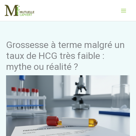
Aller
Main
au
Men
contenu
Grossesse à terme malgré un
taux de HCG très faible :
mythe ou réalité ?