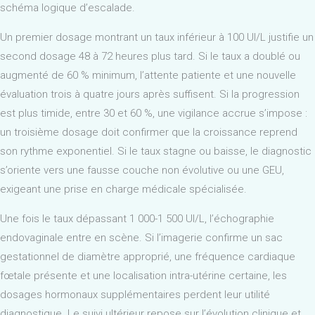
schéma logique d’escalade.
Un premier dosage montrant un taux inférieur à 100 UI/L justifie un
second dosage 48 à 72 heures plus tard. Si le taux a doublé ou
augmenté de 60 % minimum, l’attente patiente et une nouvelle
évaluation trois à quatre jours après suffisent. Si la progression
est plus timide, entre 30 et 60 %, une vigilance accrue s’impose :
un troisième dosage doit confirmer que la croissance reprend
son rythme exponentiel. Si le taux stagne ou baisse, le diagnostic
s’oriente vers une fausse couche non évolutive ou une GEU,
exigeant une prise en charge médicale spécialisée.
Une fois le taux dépassant 1 000-1 500 UI/L, l’échographie
endovaginale entre en scène. Si l’imagerie confirme un sac
gestationnel de diamètre approprié, une fréquence cardiaque
fœtale présente et une localisation intra-utérine certaine, les
dosages hormonaux supplémentaires perdent leur utilité
diagnostique. Le suivi ultérieur repose sur l’évolution clinique et