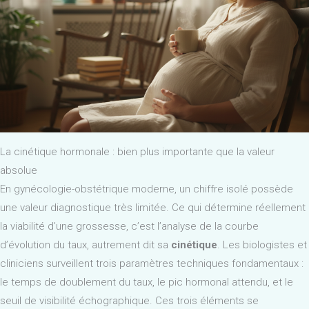
La cinétique hormonale : bien plus importante que la valeur
absolue
En gynécologie-obstétrique moderne, un chiffre isolé possède
une valeur diagnostique très limitée. Ce qui détermine réellement
la viabilité d’une grossesse, c’est l’analyse de la courbe
d’évolution du taux, autrement dit sa
cinétique
. Les biologistes et
cliniciens surveillent trois paramètres techniques fondamentaux :
le temps de doublement du taux, le pic hormonal attendu, et le
seuil de visibilité échographique. Ces trois éléments se