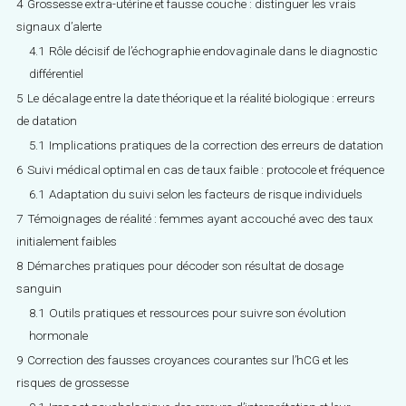
4
Grossesse extra-utérine et fausse couche : distinguer les vrais
signaux d’alerte
4.1
Rôle décisif de l’échographie endovaginale dans le diagnostic
différentiel
5
Le décalage entre la date théorique et la réalité biologique : erreurs
de datation
5.1
Implications pratiques de la correction des erreurs de datation
6
Suivi médical optimal en cas de taux faible : protocole et fréquence
6.1
Adaptation du suivi selon les facteurs de risque individuels
7
Témoignages de réalité : femmes ayant accouché avec des taux
initialement faibles
8
Démarches pratiques pour décoder son résultat de dosage
sanguin
8.1
Outils pratiques et ressources pour suivre son évolution
hormonale
9
Correction des fausses croyances courantes sur l’hCG et les
risques de grossesse