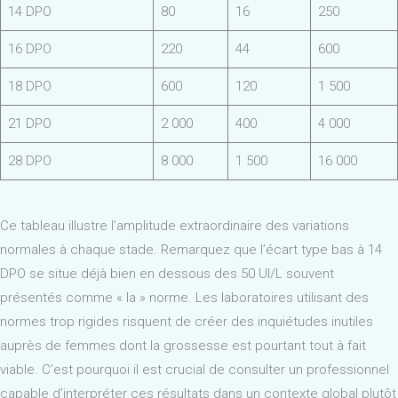
14 DPO
80
16
250
16 DPO
220
44
600
18 DPO
600
120
1 500
21 DPO
2 000
400
4 000
28 DPO
8 000
1 500
16 000
Ce tableau illustre l’amplitude extraordinaire des variations
normales à chaque stade. Remarquez que l’écart type bas à 14
DPO se situe déjà bien en dessous des 50 UI/L souvent
présentés comme « la » norme. Les laboratoires utilisant des
normes trop rigides risquent de créer des inquiétudes inutiles
auprès de femmes dont la grossesse est pourtant tout à fait
viable. C’est pourquoi il est crucial de consulter un professionnel
capable d’interpréter ces résultats dans un contexte global plutôt