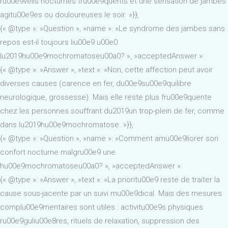
ru00e9veils nocturnes fru00e9quents et une sensation de jambes
agitu00e9es ou douloureuses le soir. »}},
{« @type »: »Question », »name »: »Le syndrome des jambes sans
repos est-il toujours liu00e9 u00e0
lu2019hu00e9mochromatoseu00a0? », »acceptedAnswer »:
{« @type »: »Answer », »text »: »Non, cette affection peut avoir
diverses causes (carence en fer, du00e9su00e9quilibre
neurologique, grossesse). Mais elle reste plus fru00e9quente
chez les personnes souffrant du2019un trop-plein de fer, comme
dans lu2019hu00e9mochromatose. »}},
{« @type »: »Question », »name »: »Comment amu00e9liorer son
confort nocturne malgru00e9 une
hu00e9mochromatoseu00a0? », »acceptedAnswer »:
{« @type »: »Answer », »text »: »La prioritu00e9 reste de traiter la
cause sous-jacente par un suivi mu00e9dical. Mais des mesures
complu00e9mentaires sont utiles : activitu00e9s physiques
ru00e9guliu00e8res, rituels de relaxation, suppression des