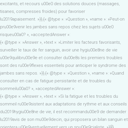
excitants, et recours u00e0 des solutions douces (massages,
tisanes, compresses froides) pour favoriser
lu2019apaisement. »}},{« @type »: »Question », »name »: »Peut-on
pru00e9venir les jambes sans repos chez les sujets u00e0
risqueu00a0? », »acceptedAnswer »:
{« @type »: »Answer », »text »: »Limiter les facteurs favorisants,
surveiller le taux de fer sanguin, avoir une hygiu00e8ne de vie
u00e9quilibru00e9e et consulter du00e8s les premiers troubles
sont des ru00e9flexes essentiels pour anticiper le syndrome des
jambes sans repos. »}},{« @type »: »Question », »name »: »Quand
consulter en cas de fatigue persistante et de troubles du
sommeilu00a0? », »acceptedAnswer »:
{« @type »: »Answer », »text »: »Si la fatigue et les troubles du
sommeil ru00e9sistent aux adaptations de rythme et aux conseils
du2019hygiu00e8ne de vie, il est recommandu00e9 de demander
lu2019avis de son mu00e9decin, qui proposera un bilan sanguin et
orientera u00e9ventuellement vers un spu00e9cialiste. »}}]}