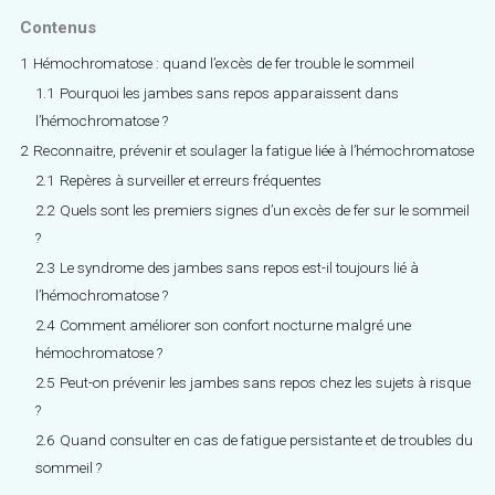
Contenus
1
Hémochromatose : quand l’excès de fer trouble le sommeil
1.1
Pourquoi les jambes sans repos apparaissent dans
l’hémochromatose ?
2
Reconnaitre, prévenir et soulager la fatigue liée à l’hémochromatose
2.1
Repères à surveiller et erreurs fréquentes
2.2
Quels sont les premiers signes d’un excès de fer sur le sommeil
?
2.3
Le syndrome des jambes sans repos est-il toujours lié à
l’hémochromatose ?
2.4
Comment améliorer son confort nocturne malgré une
hémochromatose ?
2.5
Peut-on prévenir les jambes sans repos chez les sujets à risque
?
2.6
Quand consulter en cas de fatigue persistante et de troubles du
sommeil ?