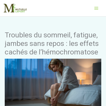
Aller
Main
au
Men
contenu
Troubles du sommeil, fatigue,
jambes sans repos : les effets
cachés de l’hémochromatose