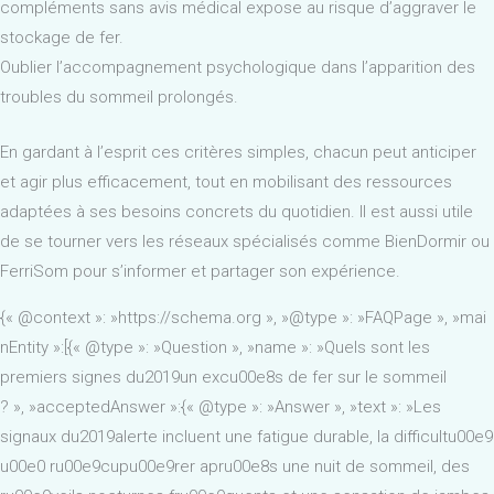
compléments sans avis médical expose au risque d’aggraver le
stockage de fer.
Oublier l’accompagnement psychologique dans l’apparition des
troubles du sommeil prolongés.
En gardant à l’esprit ces critères simples, chacun peut anticiper
et agir plus efficacement, tout en mobilisant des ressources
adaptées à ses besoins concrets du quotidien. Il est aussi utile
de se tourner vers les réseaux spécialisés comme BienDormir ou
FerriSom pour s’informer et partager son expérience.
{« @context »: »https://schema.org », »@type »: »FAQPage », »mai
nEntity »:[{« @type »: »Question », »name »: »Quels sont les
premiers signes du2019un excu00e8s de fer sur le sommeil
? », »acceptedAnswer »:{« @type »: »Answer », »text »: »Les
signaux du2019alerte incluent une fatigue durable, la difficultu00e9
u00e0 ru00e9cupu00e9rer apru00e8s une nuit de sommeil, des