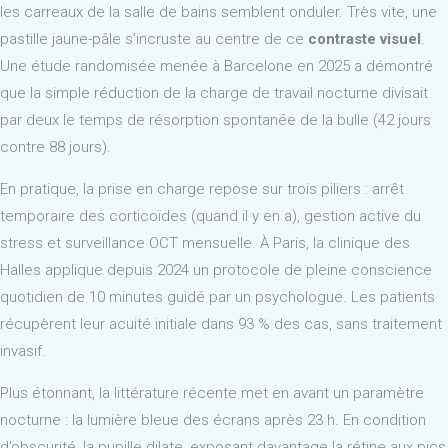
les carreaux de la salle de bains semblent onduler. Très vite, une
pastille jaune-pâle s’incruste au centre de ce
contraste visuel
.
Une étude randomisée menée à Barcelone en 2025 a démontré
que la simple réduction de la charge de travail nocturne divisait
par deux le temps de résorption spontanée de la bulle (42 jours
contre 88 jours).
En pratique, la prise en charge repose sur trois piliers : arrêt
temporaire des corticoïdes (quand il y en a), gestion active du
stress et surveillance OCT mensuelle. À Paris, la clinique des
Halles applique depuis 2024 un protocole de pleine conscience
quotidien de 10 minutes guidé par un psychologue. Les patients
récupèrent leur acuité initiale dans 93 % des cas, sans traitement
invasif.
Plus étonnant, la littérature récente met en avant un paramètre
nocturne : la lumière bleue des écrans après 23 h. En condition
d’obscurité, la pupille dilate, exposant davantage la rétine aux pics