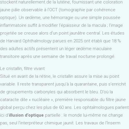
stockent naturellement de la lutéine, fournissant une coloration
jaune pâle observable à l’OCT (tomographie par cohérence
optique). Un œdème, une hémorragie ou une simple poussée
inflammatoire suffit à modifier l’épaisseur de la macula ; l’image
projetée se creuse alors d’un point jaunâtre central. Les études
de Harvard Ophthalmology parues en 2025 ont établi que 18 %
des adultes actifs présentent un léger œdème maculaire
transitoire après une semaine de travail nocturne prolongé.
Le cristallin, filtre vivant
Situé en avant de la rétine, le cristallin assure la mise au point
variable. Il reste transparent jusqu’à la quarantaine, puis s’enrichit
de groupements carbonyles qui absorbent le bleu. D’où la
cataracte dite « nucléaire », première responsable du filtre jaune
global perçu chez les plus de 60 ans. Les ophtalmologues parlent
ici d’
illusion d’optique
partielle : le monde lui-même ne change
pas, seul l’interpréteur chimique jaunit. Les travaux de l’Inserm