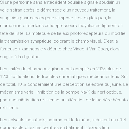
Si une personne sans antécédent oculaire signale soudain un
voile safran après le démarrage d’un nouveau traitement, la
suspicion pharmacologique s’impose. Les digitaliques, la
rifampicine et certains antidépresseurs tricycliques figurent en
tête de liste. La molécule se lie aux photorécepteurs ou modifie
la transmission synaptique, colorant le champ visuel. C’est la
fameuse « xanthopsie » décrite chez Vincent Van Gogh, alors
soigné à la digitaline.
Les unités de pharmacovigilance ont compilé en 2025 plus de
1200 notifications de troubles chromatiques médicamenteux. Sur
ce total, 19 % concernaient une perception sélective du jaune. Le
mécanisme varie : inhibition de la pompe Na/K du nerf optique,
photosensibilisation rétinienne ou altération de la barrière hémato-
rétinienne.
Les solvants industriels, notamment le toluène, induisent un effet
comparable chez les peintres en bâtiment. L’exposition