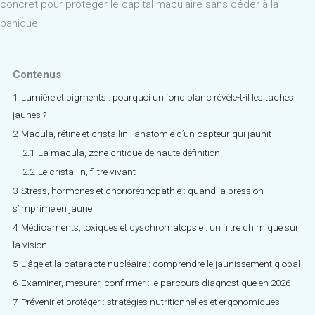
concret pour protéger le capital maculaire sans céder à la
panique.
Contenus
1
Lumière et pigments : pourquoi un fond blanc révèle-t-il les taches
jaunes ?
2
Macula, rétine et cristallin : anatomie d’un capteur qui jaunit
2.1
La macula, zone critique de haute définition
2.2
Le cristallin, filtre vivant
3
Stress, hormones et choriorétinopathie : quand la pression
s’imprime en jaune
4
Médicaments, toxiques et dyschromatopsie : un filtre chimique sur
la vision
5
L’âge et la cataracte nucléaire : comprendre le jaunissement global
6
Examiner, mesurer, confirmer : le parcours diagnostique en 2026
7
Prévenir et protéger : stratégies nutritionnelles et ergonomiques