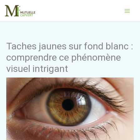
Aller
Main
au
Men
contenu
Taches jaunes sur fond blanc :
comprendre ce phénomène
visuel intrigant