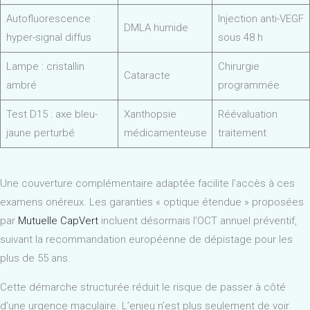
Autofluorescence :
Injection anti-VEGF
DMLA humide
hyper-signal diffus
sous 48 h
Lampe : cristallin
Chirurgie
Cataracte
ambré
programmée
Test D15 : axe bleu-
Xanthopsie
Réévaluation
jaune perturbé
médicamenteuse
traitement
Une couverture complémentaire adaptée facilite l’accès à ces
examens onéreux. Les garanties « optique étendue » proposées
par
Mutuelle CapVert
incluent désormais l’OCT annuel préventif,
suivant la recommandation européenne de dépistage pour les
plus de 55 ans.
Cette démarche structurée réduit le risque de passer à côté
d’une urgence maculaire. L’enjeu n’est plus seulement de voir