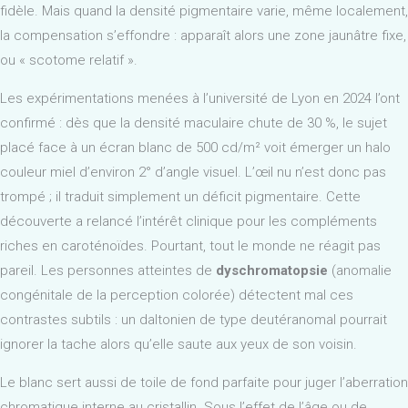
fidèle. Mais quand la densité pigmentaire varie, même localement,
la compensation s’effondre : apparaît alors une zone jaunâtre fixe,
ou « scotome relatif ».
Les expérimentations menées à l’université de Lyon en 2024 l’ont
confirmé : dès que la densité maculaire chute de 30 %, le sujet
placé face à un écran blanc de 500 cd/m² voit émerger un halo
couleur miel d’environ 2° d’angle visuel. L’œil nu n’est donc pas
trompé ; il traduit simplement un déficit pigmentaire. Cette
découverte a relancé l’intérêt clinique pour les compléments
riches en caroténoïdes. Pourtant, tout le monde ne réagit pas
pareil. Les personnes atteintes de
dyschromatopsie
(anomalie
congénitale de la perception colorée) détectent mal ces
contrastes subtils : un daltonien de type deutéranomal pourrait
ignorer la tache alors qu’elle saute aux yeux de son voisin.
Le blanc sert aussi de toile de fond parfaite pour juger l’aberration
chromatique interne au cristallin. Sous l’effet de l’âge ou de