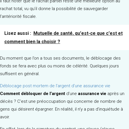
Il faut noter que le rachat partiel reste une meilleure option au
rachat total, vu qu’il donne la possibilité de sauvegarder
l’antériorité fiscale.
Lisez aussi :
Mutuelle de santé, qu'est-ce que c'est et
comment bien la choisir ?
Du moment que l’on a tous ses documents, le déblocage des
fonds se fera avec plus ou moins de célérité. Quelques jours
suffisent en général.
Déblocage post mortem de l’argent d’une assurance vie
Comment débloquer de l’argent
d’une
assurance vie
après un
décès ? C’est une préoccupation qui concerne de nombre de
gens qui désirent épargner. En réalité, il n’y a pas d’inquiétude à
avoir.
En effet, lors de la signature du contrat, une clause (clause