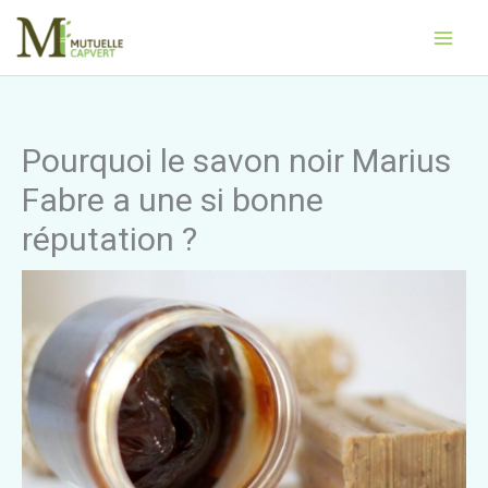
Aller
Main
au
Men
contenu
Pourquoi le savon noir Marius
Fabre a une si bonne
réputation ?